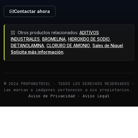
Contactar ahora
Otros productos relacionados:
ADITIVOS
INDUSTRIALES
,
BROMELINA
,
HIDROXIDO DE SODIO
,
DIETANOLAMINA
,
CLORURO DE AMONIO
,
Sales de Niquel
.
Solicita más información
.
© 2026 PROPANOTRIOL · TODOS LOS DERECHOS RESERVADOS ·
Las marcas e imágenes pertenecen a sus propietarios.
Aviso de Privacidad
·
Aviso Legal